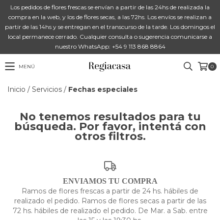
Los pedidos de flores frescas se envían a partir de las 24hs de realizada la
compra en la web, y los de flores secas, a las 72hs. Los envíos se realizan a
partir de las 14hs y se entregan en el transcurso de la tarde. Los domingos el
local permanece cerrado. Cualquier consulta o sugerencia comunicarse a
nuestro WhatsApp: +54 9 113 868 8864
MENÚ
0
Inicio
/
Servicios
/
Fechas especiales
No tenemos resultados para tu
búsqueda. Por favor, intentá con
otros filtros.
ENVIAMOS TU COMPRA
Ramos de flores frescas a partir de 24 hs. hábiles de
realizado el pedido. Ramos de flores secas a partir de las
72 hs. hábiles de realizado el pedido. De Mar. a Sab. entre