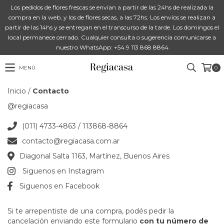
Los pedidos de flores frescas se envían a partir de las 24hs de realizada la
compra en la web, y los de flores secas, a las 72hs. Los envíos se realizan a
partir de las 14hs y se entregan en el transcurso de la tarde. Los domingos el
local permanece cerrado. Cualquier consulta o sugerencia comunicarse a
nuestro WhatsApp: +54 9 113 868 8864
MENÚ
0
Inicio
/
Contacto
@regiacasa
(011) 4733-4863 / 113868-8864
contacto@regiacasa.com.ar
Diagonal Salta 1163, Martínez, Buenos Aires
Siguenos en Instagram
Siguenos en Facebook
Si te arrepentiste de una compra, podés pedir la
cancelación enviando este formulario
con tu número de